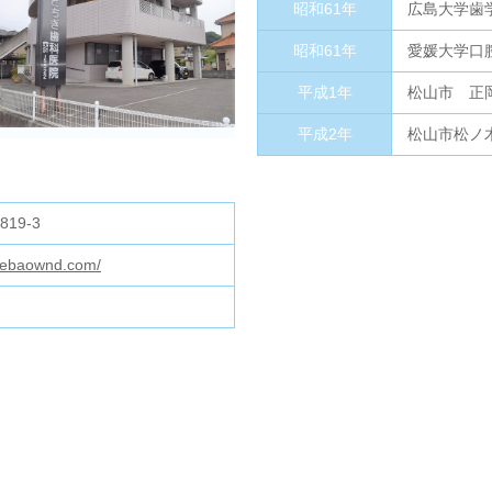
昭和61年
広島大学歯
昭和61年
愛媛大学口
平成1年
松山市 正
平成2年
松山市松ノ
19-3
amebaownd.com/