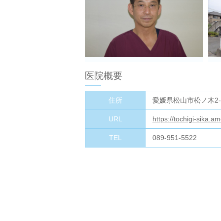
医院概要
住所
愛媛県松山市松ノ木2-8
URL
https://tochigi-sika.
TEL
089-951-5522