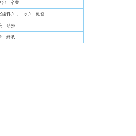
学部 卒業
尾歯科クリニック 勤務
院 勤務
院 継承