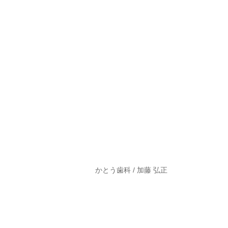
かとう歯科 / 加藤 弘正