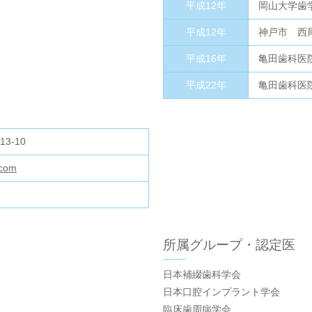
平成12年
岡山大学歯
平成12年
神戸市 西
平成16年
亀田歯科医
平成22年
亀田歯科医
3-10
.com
所属グループ・認定医
日本補綴歯科学会
日本口腔インプラント学会
臨床歯周病学会