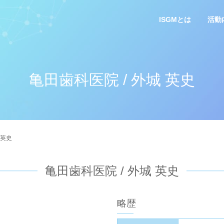
ISGMとは
活動
亀田歯科医院 / 外城 英史
 英史
亀田歯科医院 / 外城 英史
略歴