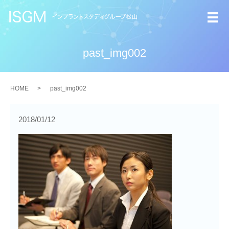
メ
past_img002
HOME
past_img002
2018/01/12